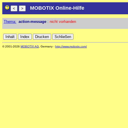
MOBOTIX Online-Hilfe
Thema:
action-message
:
nicht vorhanden
© 2001-2026
MOBOTIX AG
, Germany ·
http://www.mobotix.com/