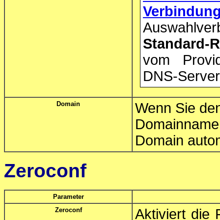
Verbindun
Auswahlver
Standard-R
vom Provid
DNS-Server
Domain
Wenn Sie de
Domainnamen
Domain autom
Zeroconf
Parameter
Zeroconf
Aktiviert die