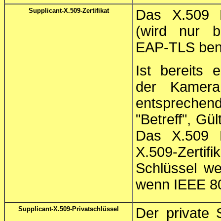
Supplicant-X.509-Zertifikat
Das X.509 B
(wird nur be
EAP-TLS benö
Ist bereits e
der Kamera 
entspreche
"Betreff", Gü
Das X.509 Ro
X.509-Zertifi
Schlüssel w
wenn IEEE 802
Supplicant-X.509-Privatschlüssel
Der private 