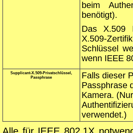
beim Authen
benötigt).
Das X.509 Ro
X.509-Zertifi
Schlüssel w
wenn IEEE 802
Supplicant-X.509-Privatschlüssel,
Falls dieser 
Passphrase
Passphrase d
Kamera. (Nur
Authentifizi
verwendet.)
Alle für IEEE 802.1X notwen