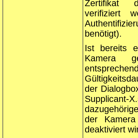
Zertifikat 
verifiziert
Authentifiz
benötigt).
Ist bereits 
Kamera ge
entsprechend
Gültigkeits
der Dialogbox
Supplicant
dazugehörig
der Kamera
deaktiviert wi