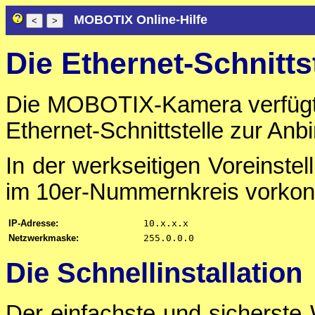
MOBOTIX Online-Hilfe
Die Ethernet-Schnitts
Die MOBOTIX-Kamera verfügt ü
Ethernet-Schnittstelle zur An
In der werkseitigen Voreinstel
im 10er-Nummernkreis vorkonfi
IP-Adresse:
10.x.x.x
Netzwerkmaske:
255.0.0.0
Die Schnellinstallation
Der einfachste und sicherste