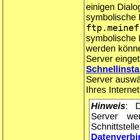
einigen Dialo
symbolische 
ftp.meinef
symbolische 
werden könn
Server einget
Schnellinsta
Server auswä
Ihres Interne
Hinweis
: D
Server w
Schnittstell
Datenve