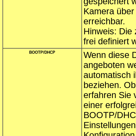
gespeichert w
Kamera über d
erreichbar.
Hinweis: Die 
frei definiert
BOOTP/DHCP
Wenn diese D
angeboten we
automatisch 
beziehen. Ob 
erfahren Sie 
einer erfolgr
BOOTP/DHCP 
Einstellungen
Konfiguratio