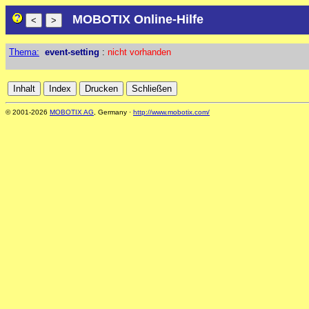
MOBOTIX Online-Hilfe
Thema:
event-setting
:
nicht vorhanden
© 2001-2026
MOBOTIX AG
, Germany ·
http://www.mobotix.com/