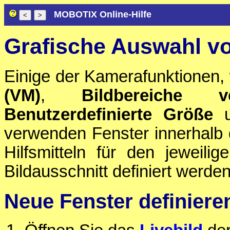
MOBOTIX Online-Hilfe
Grafische Auswahl vo
Einige der Kamerafunktionen, 
(VM)
,
Bildbereiche v
Benutzerdefinierte Größe
u
verwenden Fenster innerhalb d
Hilfsmitteln für den jeweili
Bildausschnitt definiert werde
Neue Fenster definiere