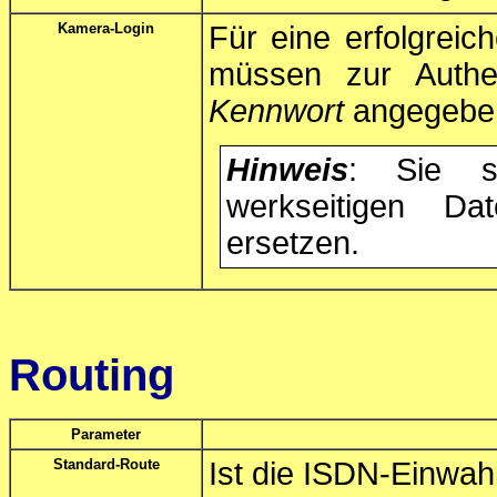
Kamera-Login
Für eine erfolgrei
müssen zur Authen
Kennwort
angegebe
Hinweis
: Sie s
werkseitigen D
ersetzen.
Routing
Parameter
Standard-Route
Ist die ISDN-Einwahl