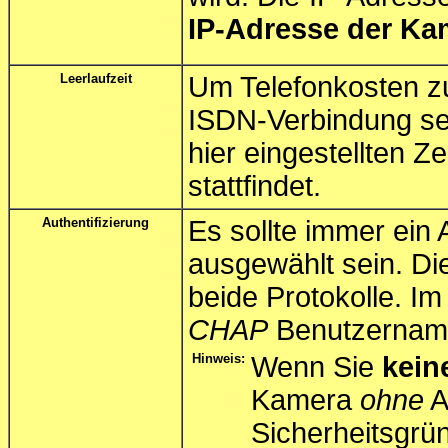
IP-Adresse der Ka
Leerlaufzeit
Um Telefonkosten z
ISDN-Verbindung se
hier eingestellten 
stattfindet.
Authentifizierung
Es sollte immer ein 
ausgewählt sein. D
beide Protokolle. I
CHAP
Benutzername
Hinweis:
Wenn Sie
kein
Kamera
ohne
A
Sicherheitsgrün