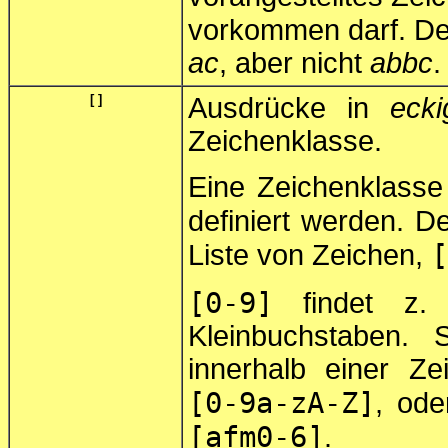
vorkommen darf. D
ac
, aber nicht
abbc
.
[ ]
Ausdrücke in
eck
Zeichenklasse.
Eine Zeichenklasse 
definiert werden. 
[
Liste von Zeichen,
[0-9]
findet z. 
Kleinbuchstaben.
innerhalb einer Z
[0-9a-zA-Z]
, ode
[afm0-6]
.