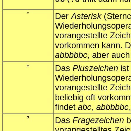
*
Der
Asterisk
(Sternc
Wiederholungsopera
vorangestellte Zeich
vorkommen kann. D
abbbbbc
, aber auc
+
Das
Pluszeichen
ist
Wiederholungsopera
vorangestellte Zeic
beliebig oft vorko
findet
abc
,
abbbbbc
?
Das
Fragezeichen
b
vorangestelltes Zei