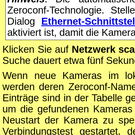
Zeroconf-Technologie. Stel
Dialog
Ethernet-Schnittstel
aktiviert ist, damit die Kam
Klicken Sie auf
Netzwerk sc
Suche dauert etwa fünf Sekun
Wenn neue Kameras im lok
werden deren Zeroconf-Name
Einträge sind in der Tabelle g
um die gefundenen Kameras 
Neustart der Kamera zu spei
Verbindungstest gestartet, 