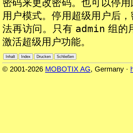
密码来更改密码。也可以停用
用户模式。停用超级用户后，
admin
法再访问。只有
组的
激活超级用户功能。
© 2001-2026
MOBOTIX AG
, Germany ·