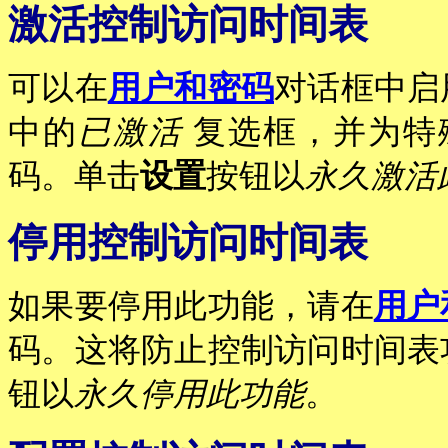
激活控制访问时间表
可以在
用户和密码
对话框中启
中的
已激活
复选框，并为特
码。单击
设置
按钮以
永久激活
停用控制访问时间表
如果要停用此功能，请在
用户
码。这将防止控制访问时间表
钮以
永久停用此功能
。