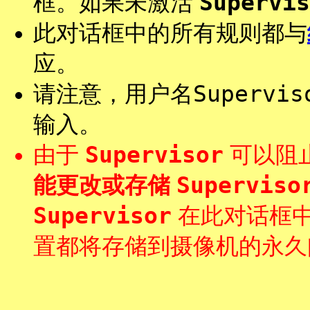
Supervis
框。如果未激活
此对话框中的所有规则都与
应。
Supervis
请注意，用户名
输入。
Supervisor
由于
可以阻
Superviso
能更改或存储
Supervisor
在此对话框
置都将存储到摄像机的永久