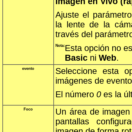
Imagen en Vivo (rá
Ajuste el parámetr
la lente de la cá
través del parámet
Nota:
Esta opción no es
Basic
ni
Web
.
evento
Seleccione esta o
imágenes de evento 
El número
0
es la ú
Foco
Un área de image
pantallas config
imagen de forma rota