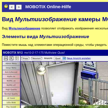
MOBOTIX Online-Hilfe
Вид
Мультиизображение
камеры M
Вид
Мультиизображение
позволяет отображать изображения нескольк
Элементы вида
Мультиизображение
Поместите мышь над элементами операционной среды, чтобы увидеть 