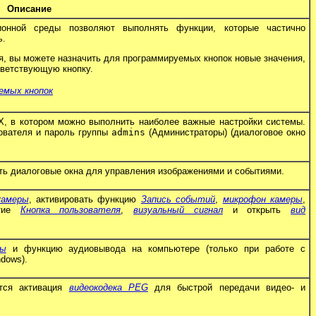
Описание
онной среды позволяют выполнять функции, которые частично
ь
.
я, вы можете назначить для программируемых кнопок новые значения,
тветствующую кнопку.
емых кнопок
 в котором можно выполнить наиболее важные настройки системы.
зователя и пароль группы
admins
(Администраторы) (диалоговое окно
ыть диалоговые окна для управления изображениями и событиями.
камеры
, активировать функцию
Запись событий
,
микрофон камеры
,
ытие
Кнопка пользователя
,
визуальный сигнал
и открыть
вид
ры
и функцию аудиовывода на компьютере (только при работе с
ndows).
тся активация
видеокодека PEG
для быстрой передачи видео- и