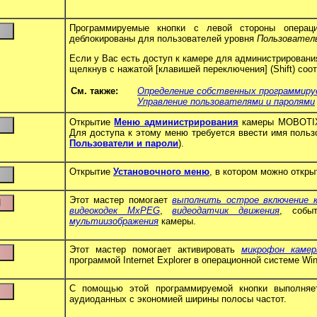
Программируемые кнопки с левой стороны операци
деблокированы для пользователей уровня
Пользовател
Если у Вас есть доступ к камере для администрировани
щелкнув с нажатой [клавишей переключения] (Shift) соо
См. также:
Определение собственных программиру
Управление пользователями и паролями
Открытие
Меню администрирования
камеры MOBOTIX,
Для доступа к этому меню требуется ввести имя поль
Пользователи и пароли
).
Открытие
Установочного меню
, в котором можно откр
Этот мастер помогает
выполнить острое включение 
видеокодек MxPEG
,
видеодатчик движения
, соб
мультиизображения
камеры.
Этот мастер помогает активировать
микрофон каме
программой Internet Explorer в операционной системе Wi
С помощью этой программируемой кнопки выполняе
аудиоданных с экономией ширины полосы частот.