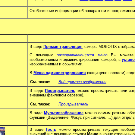
Отображение информации об аппаратном и программном 
В виде
Прямая трансляция
камеры MOBOTIX отображаю
С помощью
разворачивающихся меню
Вы можете и
изображениями и администрирования камерой, в
устан
изображениями и событиями.
В
Меню администрирования
(защищено паролем) соде
См. также:
Вид прямого изображения
В виде
Проигрыватель
можно просматривать или заг
внешнем файловом сервере).
См. также:
Проигрыватель
В виде
Мультиизображение
можно самым разным образ
функции (Выделение, Фокус при сигнале, ...) для отдел
В виде
Гость
можно просматривать текущее изобра
значений и с помощью ссылки
Меню
в конце страницы 