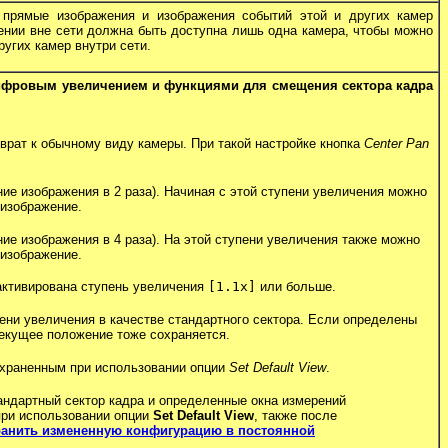
прямые изображения и изображения событий этой и других камер
щении вне сети должна быть доступна лишь одна камера, чтобы можно
угих камер внутри сети.
ифровым увеличением и функциями для смещения сектора кадра
врат к обычному виду камеры. При такой настройке кнопка
Center Pan
ие изображения в 2 раза). Начиная с этой ступени увеличения можно
изображение.
ие изображения в 4 раза). На этой ступени увеличения также можно
изображение.
активирована ступень увеличения
[1.1x]
или больше.
пени увеличения в качестве стандартного сектора. Если определены
текущее положение тоже сохраняется.
сохраненным при использовании опции
Set Default View
.
андартный сектор кадра и определенные окна измерений
при использовании опции
Set Default View
, также после
ранить измененную конфигурацию в постоянной