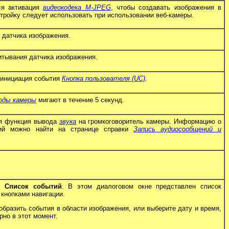
ся активация
видеокодека M-JPEG
, чтобы создавать изображения в
тройку следует использовать при использовании веб-камеры.
 датчика изображения.
итывания датчика изображения.
 инициация события
Кнопка пользователя (UC)
.
оды камеры
мигают в течение 5 секунд.
ся функция вывода
звука
на громкоговоритель камеры. Информацию о
ний можно найти на странице справки
Запись аудиосообщений и
но
Список событий
. В этом диалоговом окне представлен список
кнопками навигации.
бразить события в области изображения, или выберите дату и время,
рно в этот момент.