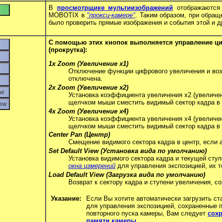
В
просмотрщике мультиизображений
отображаются 
MOBOTIX в
"прокси-камере"
. Таким образом, при обра
было проверить прямые изображения и события этой и др
С помощью этих кнопок выполняется управление ц
(прокрутка):
1x Zoom (Увеличение х1)
Отключение функции цифрового увеличения и воз
отключена.
2x Zoom (Увеличение х2)
Установка коэффициента увеличения х2 (увеличен
щелчком мыши сместить видимый сектор кадра в 
4x Zoom (Увеличение х4)
Установка коэффициента увеличения х4 (увеличен
щелчком мыши сместить видимый сектор кадра в 
Center Pan (Центр)
Смещение видимого сектора кадра в центр, если 
Set Default View (Установка вида по умолчанию)
Установка видимого сектора кадра и текущей сту
окна измерений
для управления экспозицией, их 
Load Default View (Загрузка вида по умолчанию)
Возврат к сектору кадра и ступени увеличения, 
Указание:
Если Вы хотите автоматически загрузить ст
для управления экспозицией, сохраненные 
повторного пуска камеры, Вам следует
сох
памяти камеры
.