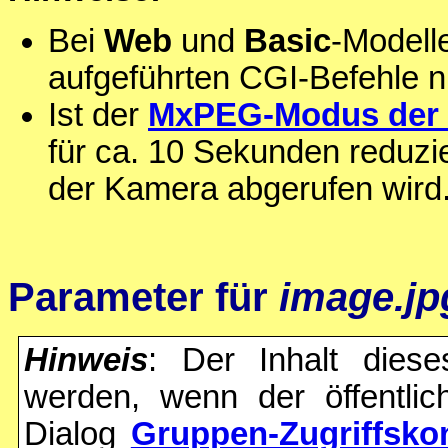
Bei
Web
und
Basic
-Modell
aufgeführten CGI-Befehle n
Ist der
MxPEG-Modus der K
für ca. 10 Sekunden reduzie
der Kamera abgerufen wird
Parameter für
image.jp
Hinweis
: Der Inhalt dies
werden, wenn der öffentli
Dialog
Gruppen-Zugriffskon