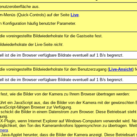
enutzeroberfläche aus.
wn-Menüs (Quick-Controls) auf der Seite
Live
.
 Konfiguration häufig benutzter Parameter.
e voreingestellte Bildwiederholrate für die Gastseite fest.
ildwiederholrate der Live-Seite
nicht
.
 ist die im Browser verfügbare Bildrate eventuell auf 1 B/s begrenzt.
ie voreingestellte Bildwiederholrate für den Benutzerzugang (
Live-Ansicht
) f
 ist die im Browser verfügbare Bildrate eventuell auf 1 B/s begrenzt.
t fest, wie die Bilder von der Kamera zu Ihrem Browser übertragen werden:
ührt ein JavaScript aus, das die Bilder von der Kamera mit der gewünschten B
 JavaScript-fähigen Browser zur Verfügung.
schickt die Bilder in einem Datenstrom zum Browser. Diese Betriebsart steht
gung.
iveX-Plugin, wenn Internet Explorer auf Windows-Computern verwendet wird. Ne
öglichkeit, den Ton des Kameramikrofons lippensynchron zu übertragen. Weite
mera
.
n Java-Applet herunter, dass die Bilder der Kamera anzeigt. Diese Betriebsart