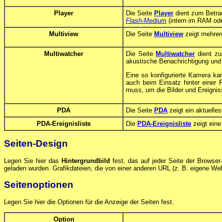
Player
Die Seite
Player
dient zum Betrac
Flash-Medium
(intern im RAM ode
Multiview
Die Seite
Multiview
zeigt mehrere
Multiwatcher
Die Seite
Multiwatcher
dient zu
akustische Benachrichtigung und 
Eine so konfigurierte Kamera k
auch beim Einsatz hinter einer 
muss, um die Bilder und Ereignis
PDA
Die Seite
PDA
zeigt ein aktuelle
PDA-Ereignisliste
Die
PDA-Ereignisliste
zeigt eine
Seiten-Design
Legen Sie hier das
Hintergrundbild
fest, das auf jeder Seite der Browser
geladen wurden. Grafikdateien, die von einer anderen URL (z. B. eigene Web
Seitenoptionen
Legen Sie hier die Optionen für die Anzeige der Seiten fest.
Option