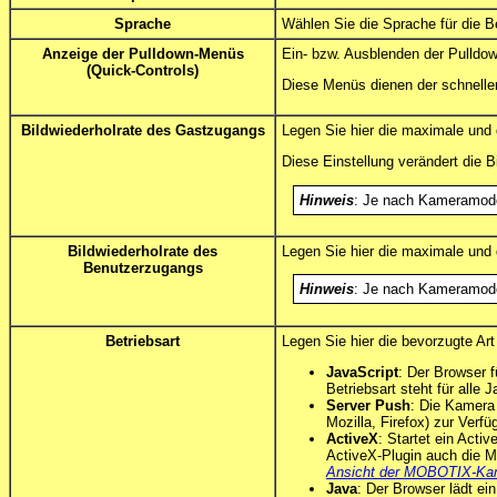
Sprache
Wählen Sie die Sprache für die B
Anzeige der Pulldown-Menüs
Ein- bzw. Ausblenden der Pulldo
(Quick-Controls)
Diese Menüs dienen der schnellen
Bildwiederholrate des Gastzugangs
Legen Sie hier die maximale und di
Diese Einstellung verändert die B
Hinweis
: Je nach Kameramodell
Bildwiederholrate des
Legen Sie hier die maximale und d
Benutzerzugangs
Hinweis
: Je nach Kameramodell
Betriebsart
Legen Sie hier die bevorzugte Ar
JavaScript
: Der Browser f
Betriebsart steht für alle
Server Push
: Die Kamera 
Mozilla, Firefox) zur Verfü
ActiveX
: Startet ein Act
ActiveX-Plugin auch die M
Ansicht der MOBOTIX-Ka
Java
: Der Browser lädt ei