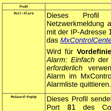
Profil
MxCC-Alarm
Dieses Profil 
Netzwerkmeldung a
mit der IP-Adresse
das
MxControlCente
Wird für
Vordefini
Alarm: Einfach
der
erforderlich
verwen
Alarm im MxContro
Alarmliste quittieren.
MxGuard-PopUp
Dieses Profil sende
81
Port
des Comp