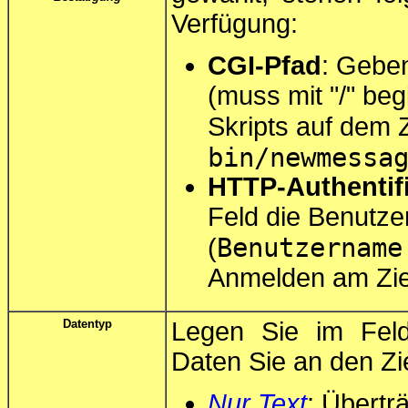
Verfügung:
CGI-Pfad
: Geben
(muss mit "/" be
Skripts auf dem 
bin/newmessa
HTTP-Authentif
Feld die Benutze
Benutzername
(
Anmelden am Ziel
Datentyp
Legen Sie im Fe
Daten Sie an den Z
Nur Text
: Übertr