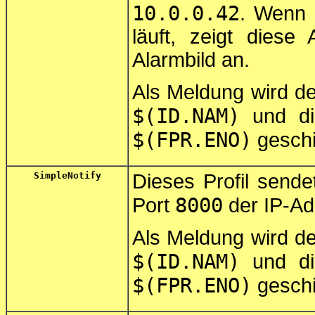
10.0.0.42
. Wenn
läuft, zeigt dies
Alarmbild an.
Als Meldung wird d
$(ID.NAM)
und die
$(FPR.ENO)
geschi
SimpleNotify
Dieses Profil sende
8000
Port
der IP-A
Als Meldung wird d
$(ID.NAM)
und die
$(FPR.ENO)
geschi