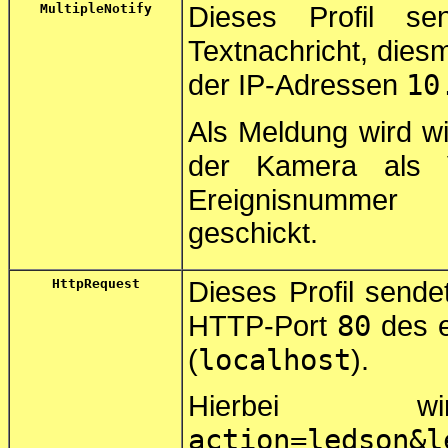
MultipleNotify
Dieses Profil se
Textnachricht, dies
10
der IP-Adressen
Als Meldung wird w
der Kamera als 
Ereignisnumme
geschickt.
HttpRequest
Dieses Profil sende
80
HTTP-Port
des e
localhost
(
).
Hierbei 
action=ledson&l