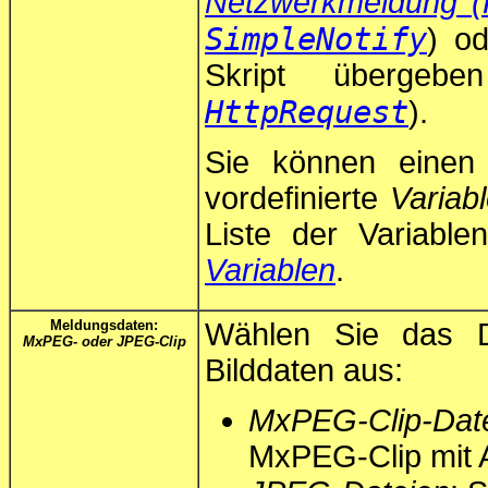
Netzwerkmeldung 
SimpleNotify
) od
Skript übergeben
HttpRequest
).
Sie können einen 
vordefinierte
Variab
Liste der Variable
Variablen
.
Meldungsdaten:
Wählen Sie das D
MxPEG- oder JPEG-Clip
Bilddaten aus:
MxPEG-Clip-Dat
MxPEG-Clip mit 