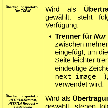
Übertragungsprotokoll:
Wird als
Übertr
Nur TCP/IP
gewählt, steht fo
Verfügung:
Trenner für
Nur
zwischen mehrere
eingefügt, um d
Seite leichter t
eindeutige Zeiche
next-image--
)
verwendet wird.
Übertragungsprotokoll:
Wird als
Übertragu
HTTP/1.0-Request
,
HTTP/1.0-Request +
gewählt, stehen fo
Bestätigung