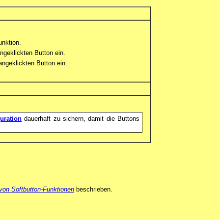
unktion.
ngeklickten Button ein.
ngeklickten Button ein.
uration
dauerhaft zu sichern, damit die Buttons
von Softbutton-Funktionen
beschrieben.