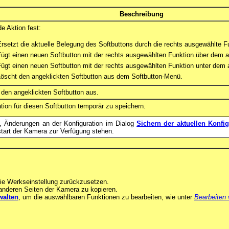
Beschreibung
e Aktion fest:
rsetzt die aktuelle Belegung des Softbuttons durch die rechts ausgewählte F
ügt einen neuen Softbutton mit der rechts ausgewählten Funktion über dem a
ügt einen neuen Softbutton mit der rechts ausgewählten Funktion unter dem a
Löscht den angeklickten Softbutton aus dem Softbutton-Menü.
 den angeklickten Softbutton aus.
ation für diesen Softbutton temporär zu speichern.
t, Änderungen an der Konfiguration im Dialog
Sichern der aktuellen Konfig
art der Kamera zur Verfügung stehen.
 die Werkseinstellung zurückzusetzen.
 anderen Seiten der Kamera zu kopieren.
walten
, um die auswählbaren Funktionen zu bearbeiten, wie unter
Bearbeiten 