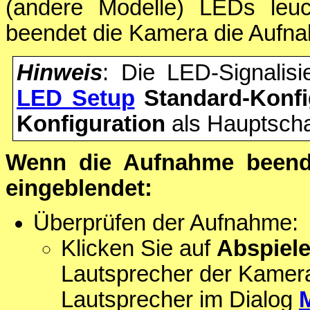
(andere Modelle) LEDs leuc
beendet die Kamera die Aufn
Hinweis
: Die LED-Signalisi
LED Setup
Standard-Konfi
Konfiguration
als Hauptschal
Wenn die Aufnahme beende
eingeblendet:
Überprüfen der Aufnahme:
Klicken Sie auf
Abspiel
Lautsprecher der Kamer
Lautsprecher im Dialog