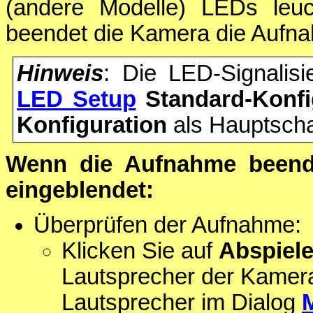
(andere Modelle) LEDs leuc
beendet die Kamera die Aufn
Hinweis
: Die LED-Signalisi
LED Setup
Standard-Konfi
Konfiguration
als Hauptschal
Wenn die Aufnahme beende
eingeblendet:
Überprüfen der Aufnahme:
Klicken Sie auf
Abspiel
Lautsprecher der Kamer
Lautsprecher im Dialog