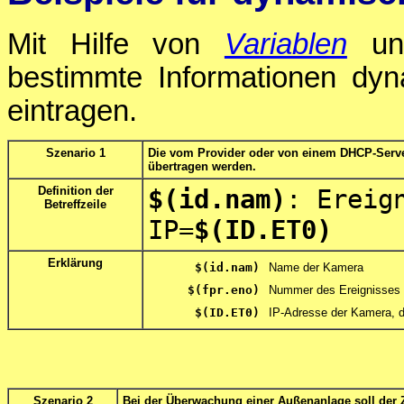
Mit Hilfe von
Variablen
u
bestimmte Informationen dyn
eintragen.
Szenario 1
Die vom Provider oder von einem DHCP-Server
übertragen werden.
Definition der
$(id.nam)
: Ereig
Betreffzeile
IP=
$(ID.ET0)
Erklärung
$(id.nam)
Name der Kamera
$(fpr.eno)
Nummer des Ereignisses
$(ID.ET0)
IP-Adresse der Kamera, 
Szenario 2
Bei der Überwachung einer Außenanlage soll der 