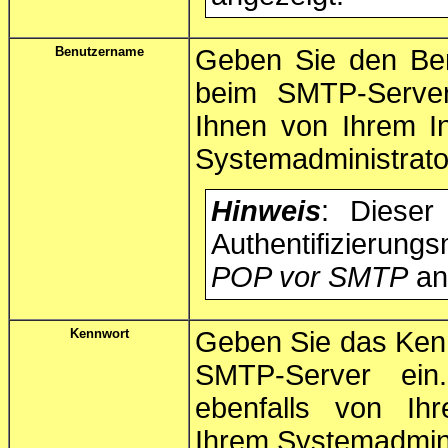
Benutzername
Geben Sie den Be
beim SMTP-Server
Ihnen von Ihrem In
Systemadministrator
Hinweis
: Dieser
Authentifizieru
POP vor SMTP
an
Kennwort
Geben Sie das Kenn
SMTP-Server ein
ebenfalls von Ihr
Ihrem Systemadminis