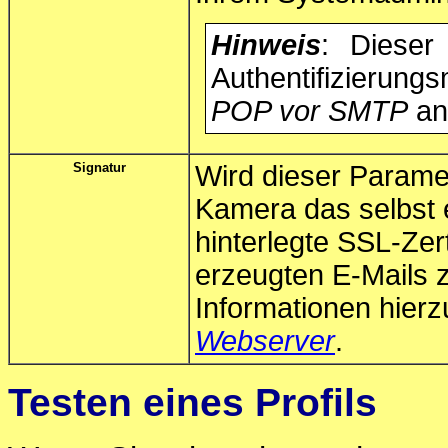
Hinweis
: Dieser
Authentifizieru
POP vor SMTP
an
Signatur
Wird dieser Paramet
Kamera das selbst 
hinterlegte SSL-Zert
erzeugten E-Mails z
Informationen hierzu
Webserver
.
Testen eines Profils