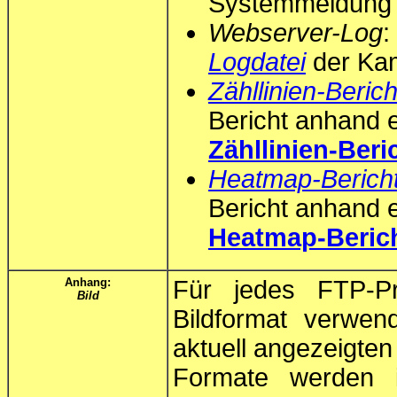
Systemmeldung 
Webserver-Log
:
Logdatei
der Ka
Zähllinien-Berich
Bericht anhand e
Zähllinien-Beri
Heatmap-Berich
Bericht anhand e
Heatmap-Berich
Anhang:
Für jedes FTP-Pr
Bild
Bildformat verwe
aktuell angezeigten
Formate werden