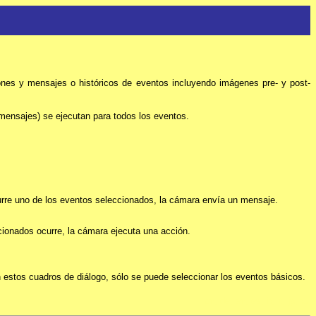
ones y mensajes o históricos de eventos incluyendo imágenes pre- y post-
y mensajes) se ejecutan para todos los eventos.
rre uno de los eventos seleccionados, la cámara envía un mensaje.
ionados ocurre, la cámara ejecuta una acción.
 estos cuadros de diálogo, sólo se puede seleccionar los eventos básicos.
cn
,
de
,
en
,
es
,
fr
,
it
,
jp
,
ru