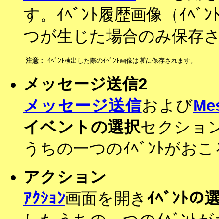
す。ｲﾍﾞﾝﾄ履歴画像（ｲﾍﾞ
つが生じた場合のみ保存
注意：
ｲﾍﾞﾝﾄ検出した際のｲﾍﾞﾝﾄ画像は
常に
保存されます。
メッセージ送信2
メッセージ送信
および
Me
イベントの選択
セクショ
うちの一つのｲﾍﾞﾝﾄがおこる
アクション
ｱｸｼｮﾝ
画面を開き
ｲﾍﾞﾝﾄの