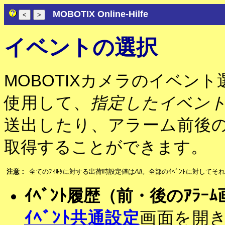
MOBOTIX Online-Hilfe
イベントの選択
MOBOTIXカメラのイベン
使用して、
指定したイベン
送出したり、アラーム前後
取得することができます。
注意：
全てのﾌｨﾙﾀに対する出荷時設定値は
All
。全部のｲﾍﾞﾝﾄに対してそれぞ
ｲﾍﾞﾝﾄ履歴（前・後のｱﾗｰ
ｲﾍﾞﾝﾄ共通設定
画面を開