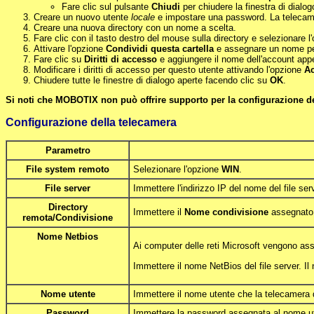
Fare clic sul pulsante
Chiudi
per chiudere la finestra di dialog
Creare un nuovo utente
locale
e impostare una password. La telecamera
Creare una nuova directory con un nome a scelta.
Fare clic con il tasto destro del mouse sulla directory e selezionare 
Attivare l'opzione
Condividi questa cartella
e assegnare un nome per
Fare clic su
Diritti di accesso
e aggiungere il nome dell'account app
Modificare i diritti di accesso per questo utente attivando l'opzione
A
Chiudere tutte le finestre di dialogo aperte facendo clic su
OK
.
Si noti che MOBOTIX non può offrire supporto per la configurazione d
Configurazione della telecamera
Parametro
File system remoto
Selezionare l'opzione
WIN
.
File server
Immettere l'indirizzo IP del nome del file ser
Directory
Immettere il
Nome condivisione
assegnato d
remota/Condivisione
Nome Netbios
Ai computer delle reti Microsoft vengono ass
Immettere il nome NetBios del file server. I
Nome utente
Immettere il nome utente che la telecamera de
Password
Immettere la password assegnata al nome u