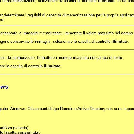
à di memorizzazione, selezionare la casella di controllo
illimitato
. In tal ca
r determinare i requisiti di capacità di memorizzazione per la propria applicazi
ne
.
o conservate le immagini memorizzate. Immettere il valore massimo nel campo d
engono conservate le immagini, selezionare la casella di controllo
illimitate
.
venti da memorizzare. Immettere il numero massimo nel campo di testo.
are la casella di controllo
illimitate
.
ows
uter Windows. Gli account di tipo Domain o Active Directory non sono suppor
ualizza
(scheda).
le [scelta consigliata]
.