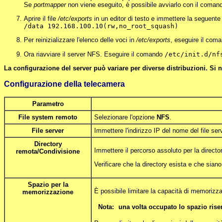
Se
portmapper
non viene eseguito, è possibile avviarlo con il coma
Aprire il file
/etc/exports
in un editor di testo e immettere la seguente 
/data 192.168.100.10(rw,no_root_squash)
Per reinizializzare l'elenco delle voci in
/etc/exports
, eseguire il com
Ora riavviare il server NFS. Eseguire il comando
/etc/init.d/nf
La configurazione del server può variare per diverse distribuzioni. Si
Configurazione della telecamera
Parametro
File system remoto
Selezionare l'opzione
NFS
.
File server
Immettere l'indirizzo IP del nome del file ser
Directory
Immettere il percorso assoluto per la directo
remota/Condivisione
Verificare che la directory esista e che siano 
Spazio per la
È possibile limitare la capacità di memoriz
memorizzazione
Nota:
una volta occupato lo spazio ris