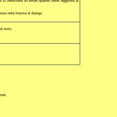
so si verificherà un errore quando viene raggiunta la
one nella finestra di dialogo
i testo.
tati.