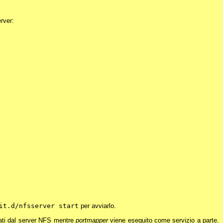
rver:
it.d/nfsserver start
per avviarlo.
ti dal server NFS mentre
portmapper
viene eseguito come servizio a parte.