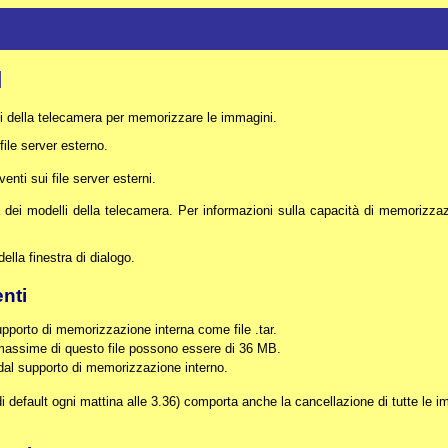
N
i della telecamera per memorizzare le immagini.
ile server esterno.
nti sui file server esterni.
dei modelli della telecamera. Per informazioni sulla capacità di memorizza
ella finestra di dialogo.
nti
upporto di memorizzazione interna come file .tar.
massime di questo file possono essere di 36 MB.
 dal supporto di memorizzazione interno.
i default ogni mattina alle 3.36) comporta anche la cancellazione di tutte le 