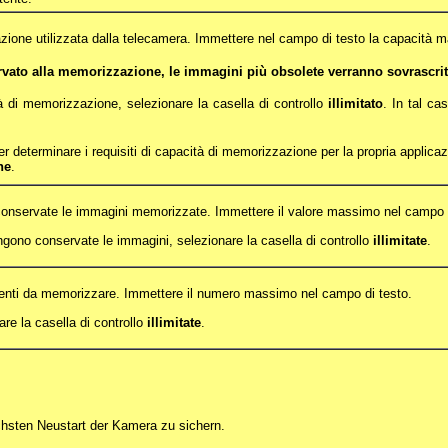
zazione utilizzata dalla telecamera. Immettere nel campo di testo la capacità
ervato alla memorizzazione, le immagini più obsolete verranno sovrascri
à di memorizzazione, selezionare la casella di controllo
illimitato
. In tal ca
r determinare i requisiti di capacità di memorizzazione per la propria applicazi
ne
.
o conservate le immagini memorizzate. Immettere il valore massimo nel campo d
engono conservate le immagini, selezionare la casella di controllo
illimitate
.
venti da memorizzare. Immettere il numero massimo nel campo di testo.
are la casella di controllo
illimitate
.
chsten Neustart der Kamera zu sichern.