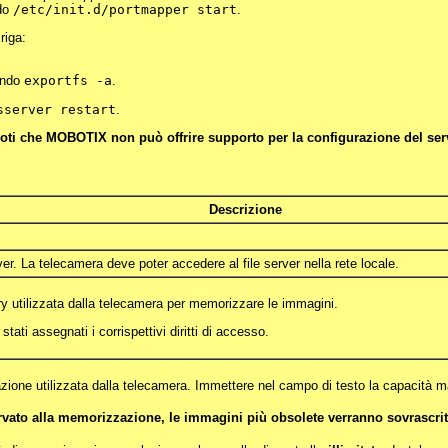
ndo
/etc/init.d/portmapper start
.
riga:
ando
exportfs -a
.
sserver restart
.
 noti che MOBOTIX non può offrire supporto per la configurazione del ser
Descrizione
ver. La telecamera deve poter accedere al file server nella rete locale.
ry utilizzata dalla telecamera per memorizzare le immagini.
stati assegnati i corrispettivi diritti di accesso.
zazione utilizzata dalla telecamera. Immettere nel campo di testo la capacità
ervato alla memorizzazione, le immagini più obsolete verranno sovrascri