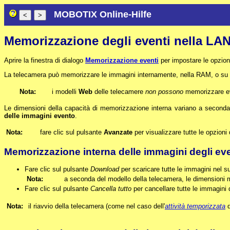
MOBOTIX Online-Hilfe
Memorizzazione degli eventi nella LA
Aprire la finestra di dialogo
Memorizzazione eventi
per impostare le opzion
La telecamera può memorizzare le immagini internamente, nella RAM, o su f
Nota:
i modelli
Web
delle telecamere
non possono
memorizzare eve
Le dimensioni della capacità di memorizzazione interna variano a seconda 
delle immagini evento
.
Nota:
fare clic sul pulsante
Avanzate
per visualizzare tutte le opzioni d
Memorizzazione interna delle immagini degli eve
Fare clic sul pulsante
Download
per scaricare tutte le immagini nel s
Nota:
a seconda del modello della telecamera, le dimensioni 
Fare clic sul pulsante
Cancella tutto
per cancellare tutte le immagini
Nota:
il riavvio della telecamera (come nel caso dell'
attività temporizzata
d