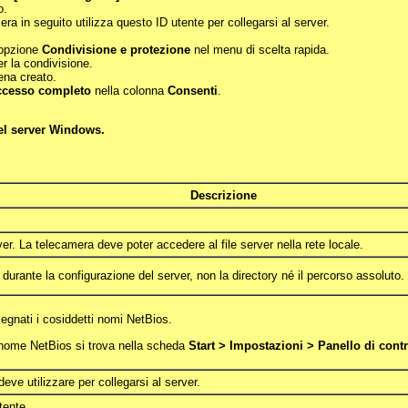
o.
 in seguito utilizza questo ID utente per collegarsi al server.
l'opzione
Condivisione e protezione
nel menu di scelta rapida.
 la condivisione.
ena creato.
ccesso completo
nella colonna
Consenti
.
el server Windows.
Descrizione
ver. La telecamera deve poter accedere al file server nella rete locale.
urante la configurazione del server, non la directory né il percorso assoluto.
egnati i cosiddetti nomi NetBios.
l nome NetBios si trova nella scheda
Start > Impostazioni > Panello di co
ve utilizzare per collegarsi al server.
tente.