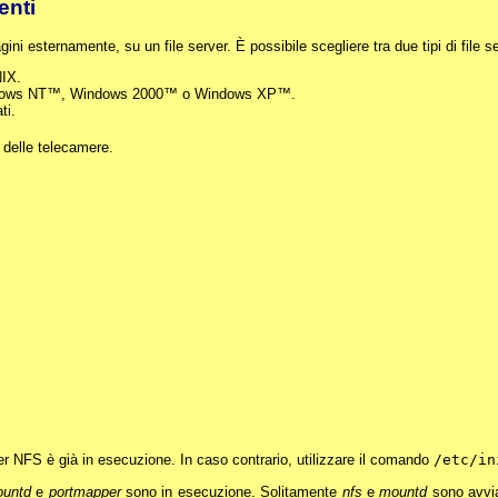
enti
 esternamente, su un file server. È possibile scegliere tra due tipi di file se
NIX.
Windows NT™, Windows 2000™ o Windows XP™.
ti.
delle telecamere.
ver NFS è già in esecuzione. In caso contrario, utilizzare il comando
/etc/in
untd
e
portmapper
sono in esecuzione. Solitamente
nfs
e
mountd
sono avvia