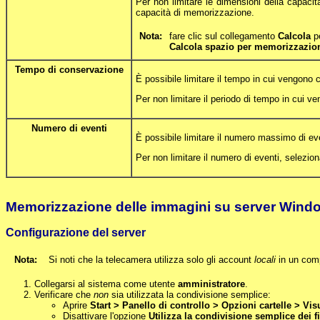
Per non limitare le dimensioni della capacit
capacità di memorizzazione.
Nota:
fare clic sul collegamento
Calcola
pe
Calcola spazio per memorizzazio
Tempo di conservazione
È possibile limitare il tempo in cui vengon
Per non limitare il periodo di tempo in cui v
Numero di eventi
È possibile limitare il numero massimo di e
Per non limitare il numero di eventi, selezion
Memorizzazione delle immagini su server Wind
Configurazione del server
Nota:
Si noti che la telecamera utilizza solo gli account
locali
in un comp
Collegarsi al sistema come utente
amministratore
.
Verificare che
non
sia utilizzata la condivisione semplice:
Aprire
Start > Panello di controllo > Opzioni cartelle > Vis
Disattivare l'opzione
Utilizza la condivisione semplice dei fi