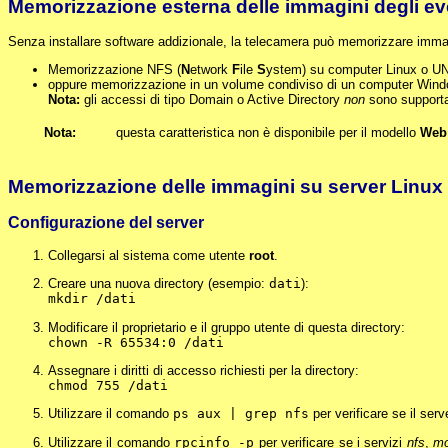
Memorizzazione esterna delle immagini degli ev
Senza installare software addizionale, la telecamera può memorizzare immagini
Memorizzazione NFS (
N
etwork
F
ile
S
ystem) su computer Linux o U
oppure memorizzazione in un volume condiviso di un computer 
Nota:
gli accessi di tipo Domain o Active Directory
non
sono supporta
Nota:
questa caratteristica non è disponibile per il modello
Web
Memorizzazione delle immagini su server Linux
Configurazione del server
Collegarsi al sistema come utente
root
.
Creare una nuova directory (esempio:
dati
):
mkdir /dati
Modificare il proprietario e il gruppo utente di questa directory:
chown -R 65534:0 /dati
Assegnare i diritti di accesso richiesti per la directory:
chmod 755 /dati
Utilizzare il comando
ps aux | grep nfs
per verificare se il ser
Utilizzare il comando
rpcinfo -p
per verificare se i servizi
nfs
,
mo