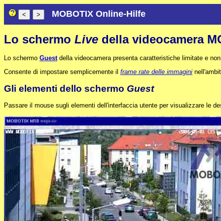
MOBOTIX Online-Hilfe
Lo schermo
Live
della videocamera 
Lo schermo
Guest
della videocamera presenta caratteristiche limitate e no
Consente di impostare semplicemente il
frame rate delle immagini
nell'ambit
Gli elementi dello schermo
Guest
Passare il mouse sugli elementi dell'interfaccia utente per visualizzare le de