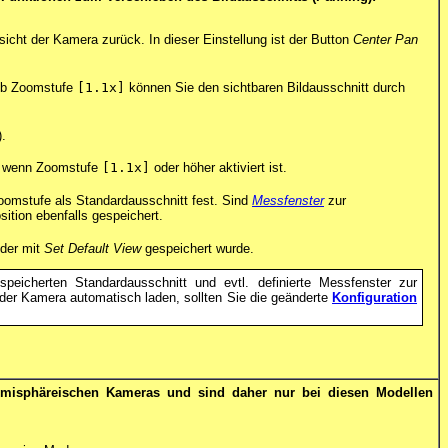
icht der Kamera zurück. In dieser Einstellung ist der Button
Center Pan
 Ab Zoomstufe
[1.1x]
können Sie den sichtbaren Bildausschnitt durch
).
te, wenn Zoomstufe
[1.1x]
oder höher aktiviert ist.
Zoomstufe als Standardausschnitt fest. Sind
Messfenster
zur
sition ebenfalls gespeichert.
 der mit
Set Default View
gespeichert wurde.
peicherten Standardausschnitt und evtl. definierte Messfenster zur
er Kamera automatisch laden, sollten Sie die geänderte
Konfiguration
 hemisphäreischen Kameras und sind daher nur bei diesen Modellen