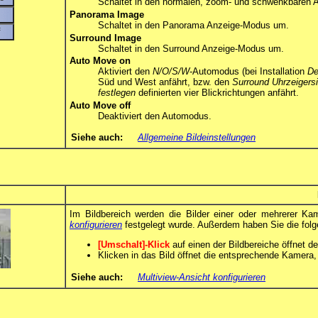
Schaltet in den normalen, zoom- und schwenkbaren
Panorama Image
Schaltet in den Panorama Anzeige-Modus um.
Surround Image
Schaltet in den Surround Anzeige-Modus um.
Auto Move on
Aktiviert den
N/O/S/W
-Automodus (bei Installation
De
Süd und West anfährt, bzw. den
Surround Uhrzeigers
festlegen
definierten vier Blickrichtungen anfährt.
Auto Move off
Deaktiviert den Automodus.
Siehe auch:
Allgemeine Bildeinstellungen
Im Bildbereich werden die Bilder einer oder mehrerer Ka
konfigurieren
festgelegt wurde. Außerdem haben Sie die folg
[Umschalt]-Klick
auf einen der Bildbereiche öffnet d
Klicken in das Bild öffnet die entsprechende Kamer
Siehe auch:
Multiview-Ansicht konfigurieren