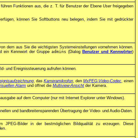
e führen Funktionen aus, die z. T. für Benutzer der Ebene
User
freigegeben
verfügen, können Sie Softbuttons neu belegen, indem Sie mit gedrückter
n dem aus Sie die wichtigsten Systemeinstellungen vornehmen können.
nd ein Kennwort der Gruppe
admins
(Dialog
Benutzer und Kennwörter
)
ild- und Ereignissteuerung aufrufen können.
eignisaufzeichnung
, das
Kameramikrofon
, den
MxPEG-Video-Codec
, einen
visuellen Alarm
und öffnet die
Multiview-Ansicht
der Kamera.
ausgabe auf dem Computer (nur mit Internet Explorer unter Windows).
nellen und bandbreitensparenden Übertragung der Video- und Audio-Daten.
m JPEG-Bilder in der bestmöglichen Bildqualität zu erzeugen. Diese
den.