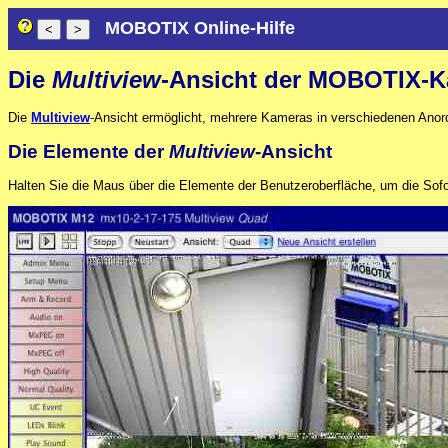
MOBOTIX Online-Hilfe
Die
Multiview
-Ansicht der MOBOTIX-
Die
Multiview
-Ansicht ermöglicht, mehrere Kameras in verschiedenen Anor
Die Elemente der
Multiview
-Ansicht
Halten Sie die Maus über die Elemente der Benutzeroberfläche, um die Sofor