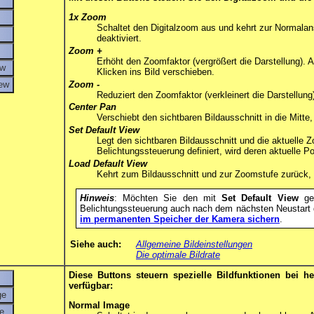
1x Zoom
Schaltet den Digitalzoom aus und kehrt zur Normalans
deaktiviert.
Zoom +
Erhöht den Zoomfaktor (vergrößert die Darstellung).
Klicken ins Bild verschieben.
Zoom -
Reduziert den Zoomfaktor (verkleinert die Darstellung
Center Pan
Verschiebt den sichtbaren Bildausschnitt in die Mit
Set Default View
Legt den sichtbaren Bildausschnitt und die aktuelle 
Belichtungssteuerung definiert, wird deren aktuelle Po
Load Default View
Kehrt zum Bildausschnitt und zur Zoomstufe zurück,
Hinweis
: Möchten Sie den mit
Set Default View
ges
Belichtungssteuerung auch nach dem nächsten Neustart d
im permanenten Speicher der Kamera sichern
.
Siehe auch:
Allgemeine Bildeinstellungen
Die optimale Bildrate
Diese Buttons steuern spezielle Bildfunktionen bei
verfügbar:
Normal Image