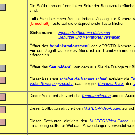
Die Softbuttons auf der linken Seite der Benutzeroberfläch
sind.
Falls Sie über einen Administrations-Zugang zur Kamera 
[Umschalt]
-Taste auf die entsprechende Taste klicken.
Siehe auch:
Eigene Softbuttons definieren
Benutzer und Kennwörter verwalten
Öffnet das
Administrationsmenü
der MOBOTIX-Kamera, vo
Für den Zugriff auf dieses Menü ist ein Benutzername u
erforderlich.
Öffnet das
Setup-Menü
, von dem aus Sie die Dialoge zur B
Dieser Assistent
schaltet die Kamera scharf
, aktiviert die
Er
Video-Bewegungsmelder
, das Ereignis
Benutzer-Klick
, den
Dieser Assistent aktiviert das
Kameramikrofon
und die Audio
Dieser Softbutton aktiviert den
MxPEG-Video-Codec
zur sch
Dieser Softbutton aktiviert den
M-JPEG-Video-Codec
, u
Einstellung sollte für Webcam-Anwendungen verwendet wer