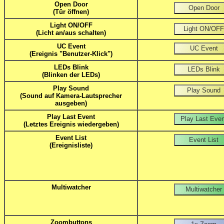
Open Door
(Tür öffnen)
Light ON/OFF
(Licht an/aus schalten)
UC Event
(Ereignis "Benutzer-Klick")
LEDs Blink
(Blinken der LEDs)
Play Sound
(Sound auf Kamera-Lautsprecher
ausgeben)
Play Last Event
(Letztes Ereignis wiedergeben)
Event List
(Ereignisliste)
Multiwatcher
Zoombuttons