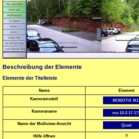
Beschreibung der Elemente
Elemente der Titelleiste
Name
Element
Kameramodell
MOBOTIX M1
Kameraname
mx-10-2-17-17
Name der Multiview-Ansicht
Quad
Hilfe öffnen