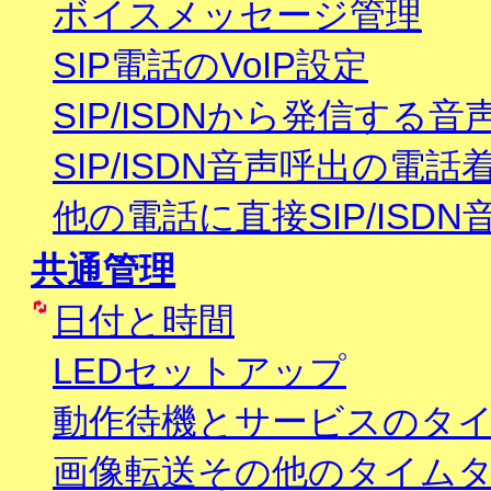
ボイスメッセージ管理
SIP電話のVoIP設定
SIP/ISDNから発信する音声呼出の
SIP/ISDN音声呼出の電話
他の電話に直接SIP/IS
共通管理
日付と時間
LEDセットアップ
動作待機とサービスのタ
画像転送その他のタイム